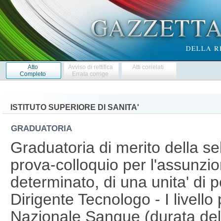
Atto
Avviso di rettifica
Atti correlati
Completo
Errata corrige
ISTITUTO SUPERIORE DI SANITA'
GRADUATORIA
Graduatoria di merito della sel
prova-colloquio per l'assunzi
determinato, di una unita' di p
Dirigente Tecnologo - I livello
Nazionale Sangue (durata del 