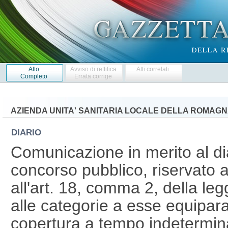
Atto
Avviso di rettifica
Atti correlati
Completo
Errata corrige
AZIENDA UNITA' SANITARIA LOCALE DELLA ROMAG
DIARIO
Comunicazione in merito al dia
concorso pubblico, riservato al
all'art. 18, comma 2, della le
alle categorie a esse equipara
copertura a tempo indetermina