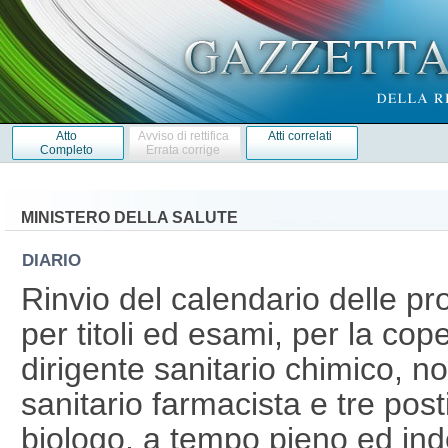
Atto
Avviso di rettifica
Atti correlati
Completo
Errata corrige
MINISTERO DELLA SALUTE
DIARIO
Rinvio del calendario delle pr
per titoli ed esami, per la cope
dirigente sanitario chimico, no
sanitario farmacista e tre posti
biologo, a tempo pieno ed ind