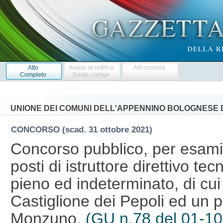
Atto
Avviso di rettifica
Atti correlati
Completo
Errata corrige
UNIONE DEI COMUNI DELL'APPENNINO BOLOGNESE 
CONCORSO
(scad. 31 ottobre 2021)
Concorso pubblico, per esami,
posti di istruttore direttivo te
pieno ed indeterminato, di cu
Castiglione dei Pepoli ed un 
Monzuno.
(GU n.78 del 01-1