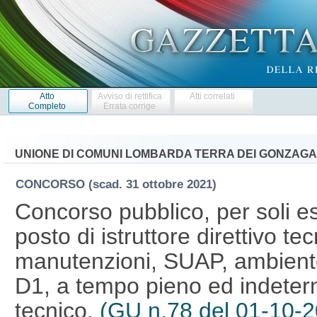
Atto
Avviso di rettifica
Atti correlati
Completo
Errata corrige
UNIONE DI COMUNI LOMBARDA TERRA DEI GONZAGA
CONCORSO
(scad. 31 ottobre 2021)
Concorso pubblico, per soli es
posto di istruttore direttivo tec
manutenzioni, SUAP, ambiente
D1, a tempo pieno ed indetermi
tecnico.
(GU n.78 del 01-10-2