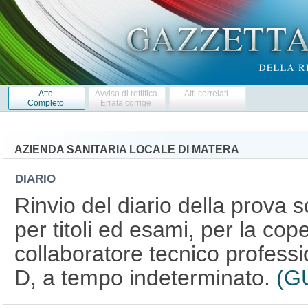
Atto
Avviso di rettifica
Atti correlati
Completo
Errata corrige
AZIENDA SANITARIA LOCALE DI MATERA
DIARIO
Rinvio del diario della prova s
per titoli ed esami, per la cop
collaboratore tecnico professi
D, a tempo indeterminato.
(GU