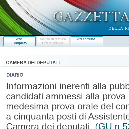
Atto
Avviso di rettifica
Atti correlati
Completo
Errata corrige
CAMERA DEI DEPUTATI
DIARIO
Informazioni inerenti alla pubb
candidati ammessi alla prova o
medesima prova orale del con
a cinquanta posti di Assistent
Camera dei deputati.
(GU n.5