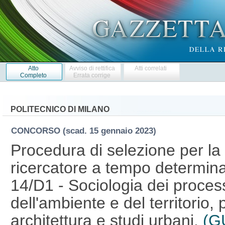
Atto
Avviso di rettifica
Atti correlati
Completo
Errata corrige
POLITECNICO DI MILANO
CONCORSO
(scad. 15 gennaio 2023)
Procedura di selezione per la 
ricercatore a tempo determina
14/D1 - Sociologia dei process
dell'ambiente e del territorio, 
architettura e studi urbani.
(G