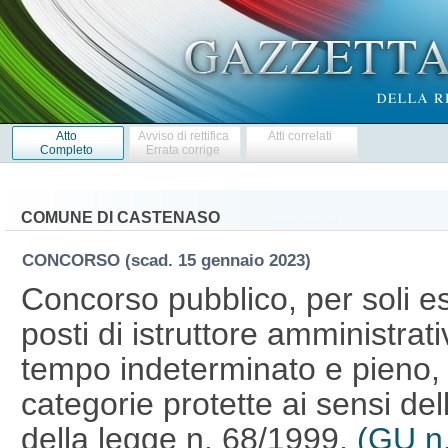
Atto
Avviso di rettifica
Atti correlati
Completo
Errata corrige
COMUNE DI CASTENASO
CONCORSO
(scad. 15 gennaio 2023)
Concorso pubblico, per soli es
posti di istruttore amministrat
tempo indeterminato e pieno, d
categorie protette ai sensi de
della legge n. 68/1999.
(GU n