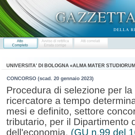
Atto
Avviso di rettifica
Atti correlati
Completo
Errata corrige
UNIVERSITA' DI BOLOGNA «ALMA MATER STUDIORU
CONCORSO
(scad. 20 gennaio 2023)
Procedura di selezione per la 
ricercatore a tempo determinat
mesi e definito, settore concor
tributario, per il Dipartimento d
dell'economia.
(GU n.99 del 