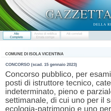
Atto
Avviso di rettifica
Atti correlati
Completo
Errata corrige
COMUNE DI ISOLA VICENTINA
CONCORSO
(scad. 15 gennaio 2023)
Concorso pubblico, per esami,
posti di istruttore tecnico, ca
indeterminato, pieno e parzia
settimanale, di cui uno per il s
ecologia-patrimonio e uno per i