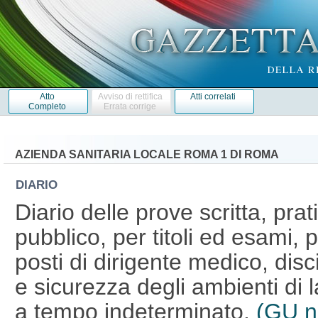
Atto
Avviso di rettifica
Atti correlati
Completo
Errata corrige
AZIENDA SANITARIA LOCALE ROMA 1 DI ROMA
DIARIO
Diario delle prove scritta, pra
pubblico, per titoli ed esami, 
posti di dirigente medico, disc
e sicurezza degli ambienti di
a tempo indeterminato.
(GU n