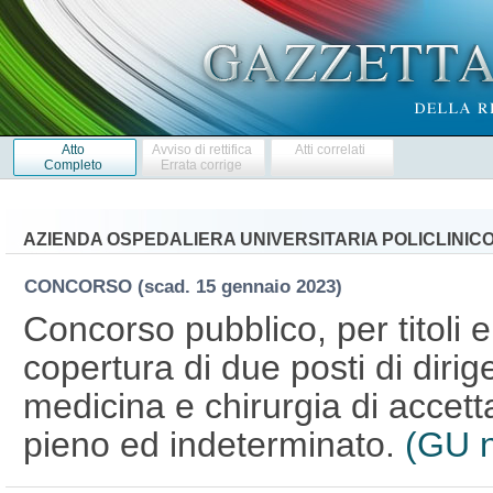
Atto
Avviso di rettifica
Atti correlati
Completo
Errata corrige
AZIENDA OSPEDALIERA UNIVERSITARIA POLICLINIC
CONCORSO
(scad. 15 gennaio 2023)
Concorso pubblico, per titoli 
copertura di due posti di dirig
medicina e chirurgia di accet
pieno ed indeterminato.
(GU n