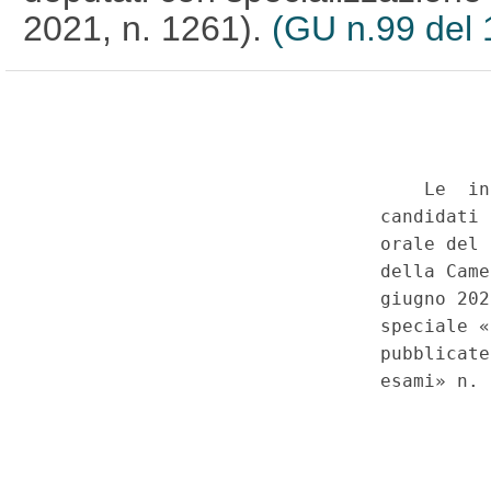
2021, n. 1261).
(GU n.99 del 