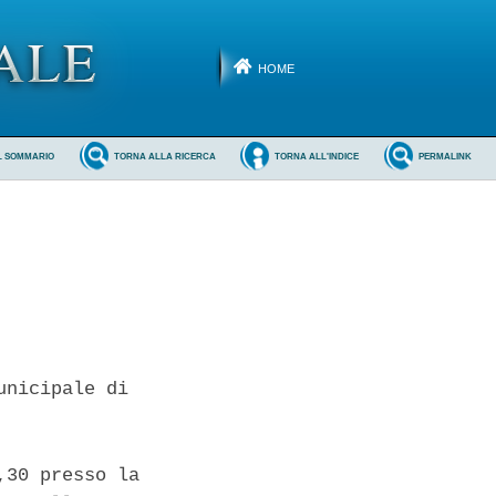
HOME
L SOMMARIO
TORNA ALLA RICERCA
TORNA ALL'INDICE
PERMALINK
nicipale di

30 presso la
