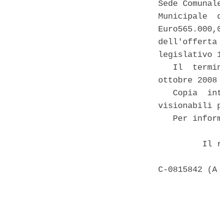
Sede Comunal
Municipale  
Euro565.000,
dell'offerta
legislativo 
   Il  termi
ottobre 2008 
   Copia  in
visionabili 
   Per infor
         Il 