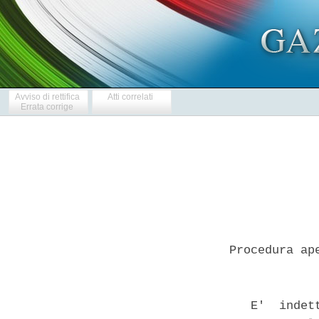
Avviso di rettifica
Atti correlati
Errata corrige
Procedura ap
            
   E'  indet