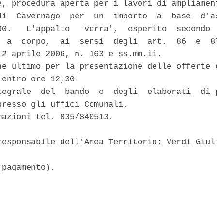
e, procedura aperta per i lavori di ampliament
di  Cavernago  per  un  importo  a  base  d'as
00.   L'appalto   verra',  esperito  secondo  
  a  corpo,  ai  sensi  degli  art.  86  e  87
12 aprile 2006, n. 163 e ss.mm.ii.

ne ultimo per la presentazione delle offerte e
entro ore 12,30.

tegrale  del  bando  e  degli  elaborati  di p
presso gli uffici Comunali.

mazioni tel. 035/840513.

responsabile dell'Area Territorio: Verdi Giuli