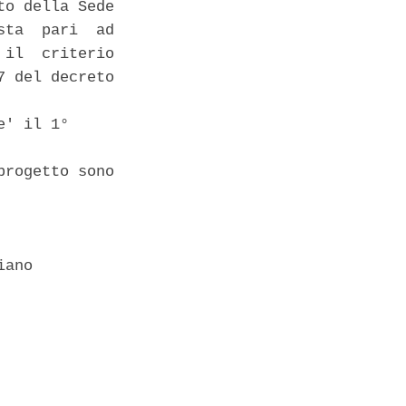
o della Sede

ta  pari  ad

il  criterio

 del decreto

' il 1°

rogetto sono

ano
