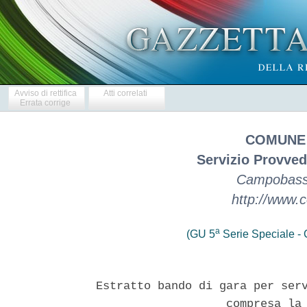
Avviso di rettifica
Atti correlati
Errata corrige
COMUNE
Servizio Provve
Campobasso
http://www.
a
(GU 5
Serie Speciale - C
Estratto bando di gara per serv
                   compresa la 