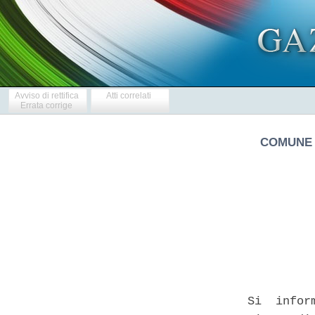
Avviso di rettifica
Atti correlati
Errata corrige
COMUNE 
            
   Si  infor