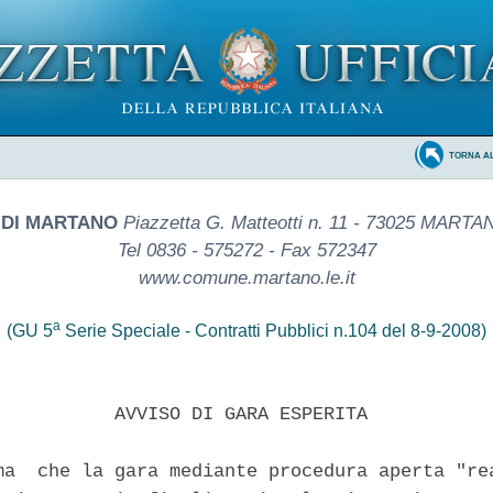
TORNA A
DI MARTANO
Piazzetta G. Matteotti n. 11 - 73025 MARTA
Tel 0836 - 575272 - Fax 572347
www.comune.martano.le.it
a
(GU 5
Serie Speciale - Contratti Pubblici n.104 del 8-9-2008)
           AVVISO DI GARA ESPERITA

ma  che la gara mediante procedura aperta "rea