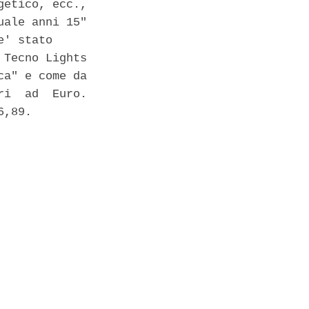
etico, ecc.,

ale anni 15"

' stato

Tecno Lights

a" e come da

i  ad  Euro.

,89.
