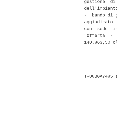
gestione  di
dell'impiant
-  bando di 
aggiudicato 
con  sede  i
"Offerta  - 
140.863,50 o
            
            