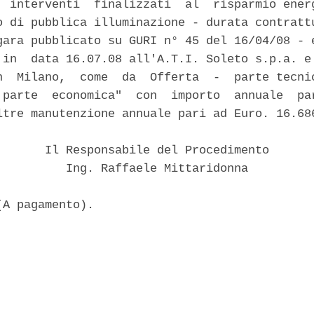
  interventi  finalizzati  al  risparmio energ
o di pubblica illuminazione - durata contrattu
gara pubblicato su GURI n° 45 del 16/04/08 - e
 in  data 16.07.08 all'A.T.I. Soleto s.p.a. e 
n  Milano,  come  da  Offerta  -  parte tecnic
 parte  economica"  con  importo  annuale  par
ltre manutenzione annuale pari ad Euro. 16.686
       Il Responsabile del Procedimento

          Ing. Raffaele Mittaridonna
