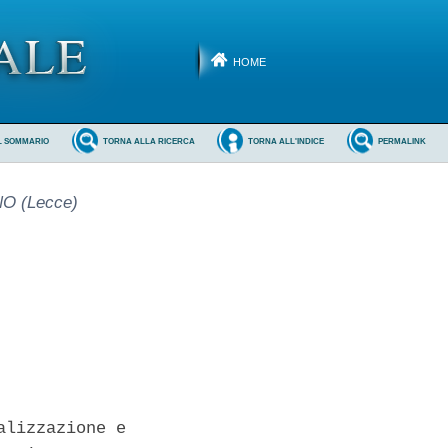
HOME
L SOMMARIO
TORNA ALLA RICERCA
TORNA ALL'INDICE
PERMALINK
NO (Lecce)
lizzazione e
