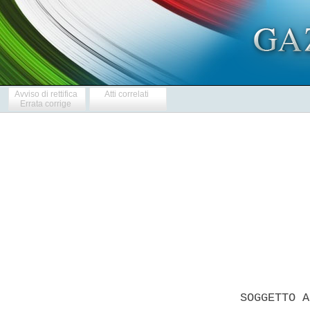
Avviso di rettifica
Atti correlati
Errata corrige
            
  SOGGETTO A