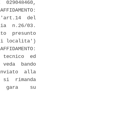
  029048460,

AFFIDAMENTO:

'art.14  del

ia  n.26/03.

to  presunto

i localita')

AFFIDAMENTO:

 tecnico  ed

 veda  bando

nviato  alla

 si  rimanda

  gara    su
