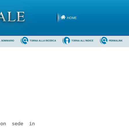
HOME
L SOMMARIO
TORNA ALLA RICERCA
TORNA ALL'INDICE
PERMALINK
on  sede  in
