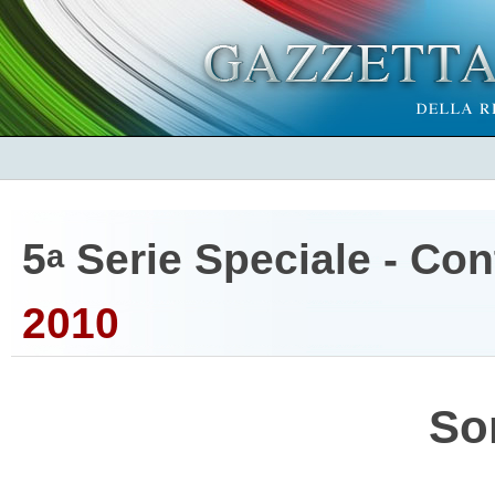
5
Serie Speciale - Cont
a
2010
So