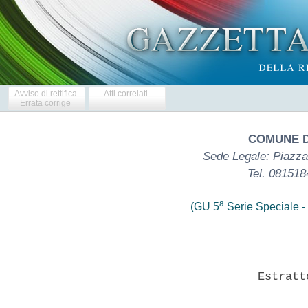
Avviso di rettifica
Atti correlati
Errata corrige
COMUNE D
Sede Legale: Piazza 
Tel. 08151
a
(GU 5
Serie Speciale - 
                       Estratt