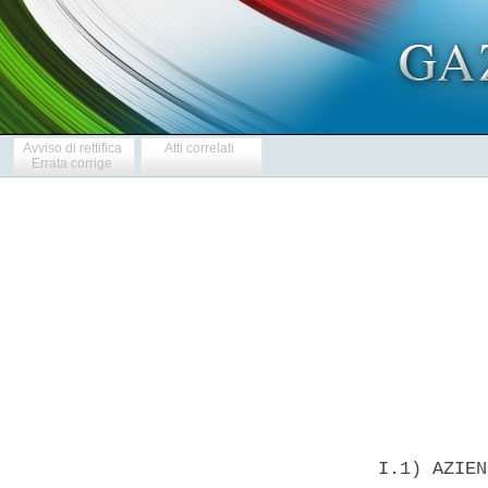
Avviso di rettifica
Atti correlati
Errata corrige
            
  I.1) AZIEN