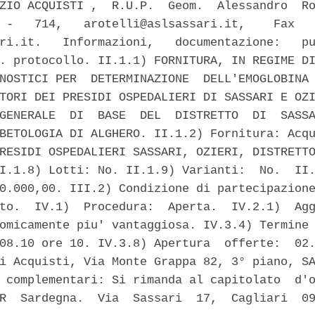
ZIO ACQUISTI ,  R.U.P.  Geom.  Alessandro  Ro
 -   714,   arotelli@aslsassari.it,    Fax   
ri.it.   Informazioni,   documentazione:   pu
. protocollo. II.1.1) FORNITURA, IN REGIME DI
NOSTICI PER  DETERMINAZIONE  DELL'EMOGLOBINA 
TORI DEI PRESIDI OSPEDALIERI DI SASSARI E OZI
GENERALE  DI  BASE  DEL  DISTRETTO  DI  SASSA
BETOLOGIA DI ALGHERO. II.1.2) Fornitura: Acqu
RESIDI OSPEDALIERI SASSARI, OZIERI, DISTRETTO
I.1.8) Lotti: No. II.1.9) Varianti:  No.  II.
0.000,00. III.2) Condizione di partecipazione
to.  IV.1)  Procedura:  Aperta.  IV.2.1)  Agg
omicamente piu' vantaggiosa. IV.3.4) Termine 
08.10 ore 10. IV.3.8) Apertura  offerte:  02.
i Acquisti, Via Monte Grappa 82, 3° piano, SA
 complementari: Si rimanda al capitolato  d'o
R  Sardegna.  Via  Sassari  17,  Cagliari  09