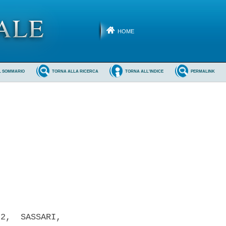
HOME
L SOMMARIO
TORNA ALLA RICERCA
TORNA ALL'INDICE
PERMALINK
2,  SASSARI,
