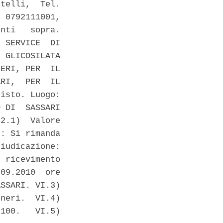
telli,  Tel.

 0792111001,

nti   sopra.

 SERVICE  DI

 GLICOSILATA

ERI, PER  IL

RI,  PER  IL

isto. Luogo:

 DI  SASSARI

2.1)  Valore

: Si rimanda

iudicazione:

 ricevimento

09.2010  ore

SSARI. VI.3)

neri.  VI.4)

100.   VI.5)
