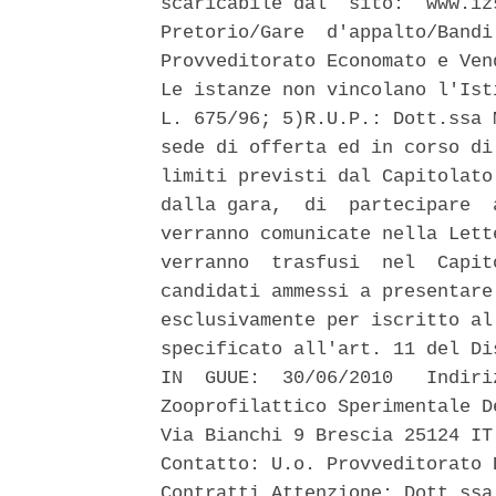
scaricabile dal  sito:  www.iz
Pretorio/Gare  d'appalto/Bandi
Provveditorato Economato e Ven
Le istanze non vincolano l'Ist
L. 675/96; 5)R.U.P.: Dott.ssa 
sede di offerta ed in corso di
limiti previsti dal Capitolato
dalla gara,  di  partecipare  
verranno comunicate nella Lett
verranno  trasfusi  nel  Capit
candidati ammessi a presentare
esclusivamente per iscritto al
specificato all'art. 11 del Di
IN  GUUE:  30/06/2010   Indiri
Zooprofilattico Sperimentale D
Via Bianchi 9 Brescia 25124 IT
Contatto: U.o. Provveditorato 
Contratti Attenzione: Dott.ssa