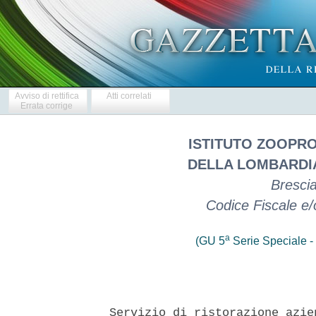
Avviso di rettifica
Atti correlati
Errata corrige
ISTITUTO ZOOPRO
DELLA LOMBARDIA
Brescia
Codice Fiscale e
a
(GU 5
Serie Speciale - 
 Servizio di ristorazione azie