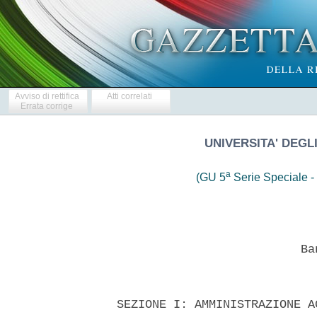
Avviso di rettifica
Atti correlati
Errata corrige
UNIVERSITA' DEGLI
a
(GU 5
Serie Speciale - 
 
                            Bando di Gara 
 

  SEZIONE I: AMMINISTRAZIONE AGGIUDICATRICE 
  I.1) Denominazione, indirizzi  e  punti  di  contatto:  Universita'
degli studi di Milano -  Bicocca,  Piazza  dell'Ateneo  Nuovo  n.  1,
c.a.p.  20126,  Milano.  Informazioni  e   documentazione   di   gara
disponibili presso: Area Risorse Immobiliari e  Strumentali;  Ufficio
Appalti   e   Lavori,   tel.    02/64485307,    posta    elettronica:
appalti.ris@unimib.it,    fax    02/6448.5305.     Sito     internet:
http://www.unimib.it. 
  Le offerte vanno inviate a: Universita' degli  studi  di  Milano  -
Bicocca, Ufficio Protocollo, Piazza dell'Ateneo Nuovo  n.  1,  c.a.p.
20126, Milano. 
  I.2) Tipo di amministrazione aggiudicatrice e principali settori di
attivita':    Organismo    di    diritto    pubblico;     Istruzione;
L'amministrazione aggiudicatrice non  acquista  per  conto  di  altre
amministrazioni aggiudicatrici. 
  SEZIONE II: OGGETTO DELL'APPALTO 
  II.1.1) Denominazione  conferita  all'appalto  dall'amministrazione
aggiudicatrice: Procedura aperta per  l'affidamento  dei  servizi  di
direzione  lavori  e  coordinamento  della  sicurezza  in   fase   di
esecuzione delle  opere  di  realizzazione  del  nuovo  edificio  U28
dell'Universita'   degli   studi   di   Milano   -    Bicocca.    CUP
H92E06000060007. 
  II.1.2) Tipo di appalto e luogo di esecuzione dei servizi: Servizi;
Categoria di servizi: N. 12; Luogo principale di  esecuzione:  Strada
provinciale n. 6, Vedano al Lambro (MB). Codice NUTS ITC45. 
  II.1.3) L'avviso riguarda: un appalto pubblico. 
  II.1.5)Breve descrizione dell'appalto: Affidamento della  direzione
lavori e del coordinamento della  sicurezza  in  fase  di  esecuzione
delle opere di realizzazione del nuovo edificio U28  dell'Universita'
degli Studi di Milano - Bicocca. 
  II.1.6) CPV: 71000000. 
  II.1.9) Ammissibilita' di varianti: No. 
  II.2.1) Quantitativo o  entita'  totale:  Euro  272.000,00  (IVA  e
Inarcassa escluse). 
  II.3) Durata dell'appalto o termine di esecuzione: 720 giorni  (dal
verbale di consegna dei servizi). 
  SEZIONE  III:  INFORMAZIONI  DI  CARATTERE  GIURIDICO,   ECONOMICO,
FINANZIARIO E TECNICO 
  III.1.1) Cauzioni e garanzie  richieste:  Si  rimanda  allo  schema
modello del disciplinare d'incarico allegato alla  documentazione  di
gara. 
  III.1.2) Principali modalita'  di  finanziamento  e  di  pagamento:
Fondi  dei  bilanci  dell'Universita'  e  della  Regione   Lombardia;
pagamenti come da disciplinare d'incarico. 
  III.1.3) Forma giuridica che dovra' assumere il  raggruppamento  di
operatori  economici  aggiudicatario   dell'appalto:   Raggruppamenti
Temporanei di concorrenti oppure Consorzi ai sensi dell'art.  90  del
D.Lgs. n. 163/2006 e ss.mm.e ii. 
  III.2.1) Situazione personale degli operatori, inclusi i  requisiti
relativi  all'iscrizione  nell'albo  professionale  o  nel   registro
commerciale: - Attestazione di avvenuto versamento della somma dovuta
a titolo di contribuzione prevista dalla deliberazione del 24/01/2008
dell'Autorita' per la Vigilanza sui Contratti Pubblici in  attuazione
della legge n. 266 del 2005, importo 20 Euro, codice CIG  0503227C0B;
si rimanda alle nuove istruzioni in vigore dal  01/05/2010  sul  sito
internet: www.autoritalavoripubblici.it per  le  modalita'  operative
del pagamento; - Allegato n. 5; -Allegato n. 7; - Allegato n. 8. 
  II.2.2) Capacita' economica e finanziaria: -  Idonee  dichiarazioni
bancarie ai sensi dell'art. 41 del D.Lgs. n. 163/2006 e ss.mm. e ii.,
rilasciate da almeno 2 istituti bancari o intermediari autorizzati ai
sensi della legge n. 385/1993; -  Allegato  n.  6:  dichiarazione  ai
sensi del D.P.R. n. 445/2000, circa il possesso dei requisiti  minimi
di  partecipazione.  Livelli  minimi   di   capacita'   eventualmente
richiesti:  -  Allegato  n.   6   lettera   d):   elenco   contenente
l'indicazione degli  enti  committenti  (pubblici  e/o  privati)  che
potranno certificare che l'impresa, nel quinquennio 2005 -  2009,  ha
effettuato servizi della stessa tipologia  di  quelli  oggetto  della
presente  procedura  per  un  importo  complessivo  non  inferiore  a
816.000,00 Euro ed il  buon  esito  degli  stessi,  dei  quali  vanno
fornite le seguenti indicazioni: - ragione sociale di enti o societa'
committenti per ciascun servizio elencato;  -  tipologia  di  ciascun
servizio elencato; - importo percepito (IVA e Inarcassa escluse)  per
lo svolgimento di ciascun servizio elencato;  -  data  o  periodo  di
esecuzione di ciascun servizio elencato (relativo al quinquennio 2005
- 2009); - luogo  in  cui  e'  avvenuta  la  prestazione  di  ciascun
servizio elencato; - Allegato n.  6  lettera  e):  elenco  contenente
indicazione dei servizi analoghi  espletati  negli  ultimi  10  anni,
relativi a lavori appartenenti ad ognuna delle classi e categorie  di
lavori cui si riferiscono i  servizi  da  affidare,  per  un  importo
globale, per ciascuna classe e categoria, pari a  2  volte  l'importo
stimato dei lavori; - Allegato n. 6  lettera  f):  elenco  contenente
l'indicazione di due servizi analoghi svolti  negli  ultimi  10  anni
relativi ai lavori, appartenenti ad ognuna delle classi  e  categorie
di lavori cui si riferiscono i servizi da affidare,  per  un  importo
totale non inferiore ad un valore pari a 0,40 volte l'importo stimato
dei lavori. 
  III.2.3) Capacita' tecnica: Attestazione (o copia conforme) o,  nel
caso di concorrenti costituiti/costituendi in RT,  piu'  attestazioni
(o copie conformi)  della  certificazione  di  qualita'  UNI  EN  ISO
9001:2000 oppure UNI EN ISO 9001:2008 in corso di validita'  relativa
ai servizi  offerti  e  rilasciata  da  ente  accreditato  Sincert  o
Accredia o da organismo riconosciuto  in  sede  EA  nel  settore  34.
Livelli minimi di capacita' eventualmente richiesti: - Allegato n.  6
lettera g): numero medio annuo del personale tecnico utilizzato negli
ultimi  3  anni  (comprendente  i  soci  attivi,  i  dipendenti  e  i
consulenti con contratto di collaborazione coordinata e  continuativa
su base annua), nella misura non inferiore a 8 unita'. 
  III.3.1)  La  prestazione  del  servizio  e'   riservata   ad   una
particolare professione: Allegato n. 8 - dichiarazione ai  sensi  del
D.P.R. n. 445/2000 relativa all'indicazione  ai  sensi  dell'art.  90
comma 7 del D.Lgs. 163/2006 e ss.mm.  e  ii.:  -  dei  professionisti
iscritti  negli  appositi  albi  previsti  dai  vigenti   ordinamenti
professionali, personalmente responsabili della  direzione  lavori  e
nominativamente indicati,  con  la  specificazione  delle  rispettive
qualificazioni  professionali;  -  delle  persone  responsabili   del
coordinamento  della  sicurezza  per  l'esecuzione   (nominativamente
indicate  con  la  specificazione  delle  rispettive   qualificazioni
professionali) in possesso dei  requisiti  di  cui  all'art.  98  del
D.Lgs.n. 81/2008 e ss.mm. e ii. 
  SEZIONE IV: PROCEDURA 
  IV.1.1) Tipo di procedura: Aperta. 
  IV.2.1) Criterio di aggiudicazione: Prezzo piu' basso. 
  IV.3.1)   Numero   di    riferimento    attribuito    al    dossier
dall'amministrazione aggiudicatrice: Procedura Aperta RIS 01-2010. 
  IV.4.1) Termine per il ricevimento  delle  offerte:  13.9.2010  ore
12:00. 
  IV.3.6) Lingue utilizzabili per  la  presentazione  delle  offerte:
Italiano. 
  IV.3.7) Periodo minimo durante il quale  l'offerente  e'  vincolato
alla  propria  offerta:  300  giorni  (dal  termine  ultimo  per   il
ricevimento delle offerte). 
  IV.3.8) Modalita' di apertura delle offerte. Data:  15/09/2010  ore
10:00. Luogo: Rettorato c/o edificio U6, Piazza dell'Ateneo Nuovo  n.
1, c.a.p. 20126, Milano. Persone ammesse  ad  assistere  all'apertura
delle offerte: Legali rappresentanti  o  loro  delegati  a  mezzo  di
procura in carta semplice. 
  SEZIONE VI: ALTRE INFORMAZIONI 
  VI.3) Informazioni complementari: Determina a  contrarre:  delibera
del    Consiglio    d'amministrazione    del    18.5.2010.     Codice
CUP:H92E06000060007. Documentazione di gara scaricabile gratuitamente
sul sito internet: www.unimib.it (Sezione Aziende/Gare d'Appalto). In
caso  di  raggruppamenti  temporanei   e   consorzi   consultare   le
prescrizioni  di  gara   per   la   formulazione   dell'offerta.   Le
comunicazioni avverranno tramite posta  elettronica  oppure  fax.  Le
richieste di chiarimenti devono essere fatte per  iscritto  entro  il
6.9.2010 tramite  e-mail  all'indirizzo:  appalti.ris@unimib.itoppure
tramite  fax  al  n.  +39  0264485305  (vd.  prescrizioni  di  gara).
L'Amministrazione fornira' le precisazionirichieste entro  il  giorno
7.9.2010 sul proprio sito internet  www.unimib.it.  L'Amministrazione
puo' decidere dinon procedere all'aggiudicazione se  nessuna  offerta
risulta idonea in relazione all'oggetto ai sensi dell'art. 81,comma 3
del D.Lgs. 163/2006 e ss.mm.ii.. Il subappalto e' ammesso nei  limiti
e nel  rispetto  del  comma  3  dell'art.91  del  D.Lgs.  163/2006  e
ss.mm.ii. a condizione che cio' venga indicato e richiesto in sede di
offerta. 
  I pagamenti relativi a servizi svolti dal subappaltatore,  verranno
effettuati dall'aggiudicatario che e' obbligato  a  trasmettere  alla
Stazione Appaltante, entro 20 giorni dalla data di ciascun  pagamento
effettuato, copia delle fatture quietanziate con l'indicazione  delle
ritenute a garanzia effettuate.  Le  offerte  pervenute  regolarmente
saranno sottoposte  all'esame  di  un'apposita  Commissione  che,  in
seduta  pubblica,  prima  di  procedere  all'apertura   dei   plichi,
effettuera' il sorteggio pubblico  di  cui  all'art.  48  del  D.Lgs.
163/2006. Gli offerenti sorteggiati, in numero non inferiore al 10  %
delle offerte presentate arrotondato all'unita'  superiore,  dovranno
presentare  entro  10  giorni  i  certificati  di  buona  e  regolare
esecuzione rilasciati dagli enti pubblici e/o privati committenti dei
servizi indicati  (con  relativi  importi,  tipologie  e  periodi  di
riferimento) nell'elenco di cui all