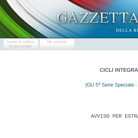
Avviso di rettifica
Atti correlati
Errata corrige
CICLI INTEGRA
a
(GU 5
Serie Speciale - 
               AVVISO PER ESTR