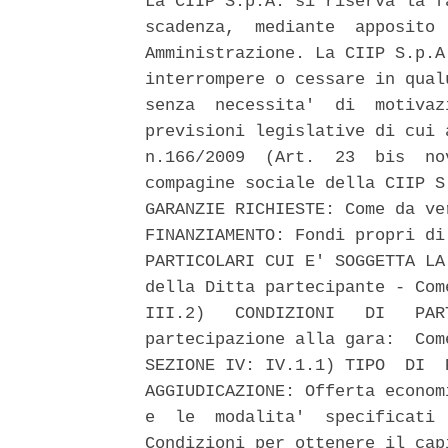
La CIIP S.p.A. si riserva la f
scadenza,  mediante  apposito 
Amministrazione. La CIIP S.p.A
interrompere o cessare in qual
senza  necessita'  di  motivaz
previsioni legislative di cui 
n.166/2009  (Art.  23  bis  no
compagine sociale della CIIP S
GARANZIE RICHIESTE: Come da ve
FINANZIAMENTO: Fondi propri di
PARTICOLARI CUI E' SOGGETTA LA
della Ditta partecipante - Com
III.2)   CONDIZIONI   DI   PAR
partecipazione alla gara:  Com
SEZIONE IV: IV.1.1) TIPO  DI  
AGGIUDICAZIONE: Offerta econom
e  le  modalita'  specificati 
Condizioni per ottenere il cap