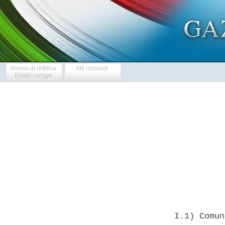
Avviso di rettifica
Atti correlati
Errata corrige
            
  I.1) Comun