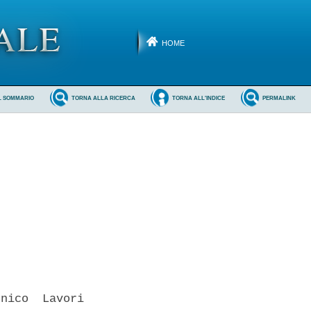
HOME
L SOMMARIO
TORNA ALLA RICERCA
TORNA ALL'INDICE
PERMALINK
nico  Lavori
