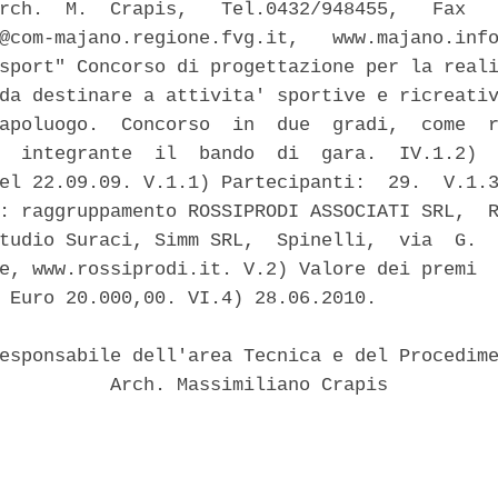
rch.  M.  Crapis,   Tel.0432/948455,   Fax   
@com-majano.regione.fvg.it,   www.majano.info
sport" Concorso di progettazione per la reali
da destinare a attivita' sportive e ricreativ
apoluogo.  Concorso  in  due  gradi,  come  r
  integrante  il  bando  di  gara.  IV.1.2)  
el 22.09.09. V.1.1) Partecipanti:  29.  V.1.3
: raggruppamento ROSSIPRODI ASSOCIATI SRL,  R
tudio Suraci, Simm SRL,  Spinelli,  via  G.  
e, www.rossiprodi.it. V.2) Valore dei premi  
 Euro 20.000,00. VI.4) 28.06.2010. 

esponsabile dell'area Tecnica e del Procedime
          Arch. Massimiliano Crapis 
