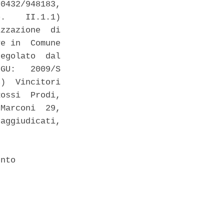
0432/948183,

.    II.1.1)

zzazione  di

e in  Comune

egolato  dal

GU:   2009/S

)  Vincitori

ossi  Prodi,

Marconi  29,

aggiudicati,

nto 
