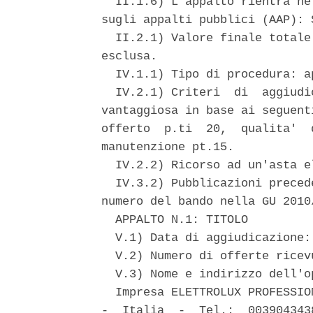
  II.1.6) L'appalto rientra ne
sugli appalti pubblici (AAP): S
  II.2.1) Valore finale totale
esclusa. 

  IV.1.1) Tipo di procedura: ap
  IV.2.1) Criteri  di  aggiudi
vantaggiosa in base ai seguent
offerto  p.ti  20,  qualita'  
manutenzione pt.15. 

  IV.2.2) Ricorso ad un'asta e
  IV.3.2) Pubblicazioni preced
numero del bando nella GU 2010
  APPALTO N.1: TITOLO 

  V.1) Data di aggiudicazione: 
  V.2) Numero di offerte ricevu
  V.3) Nome e indirizzo dell'o
  Impresa ELETTROLUX PROFESSIO
-  Italia  -  Tel.:  003904343