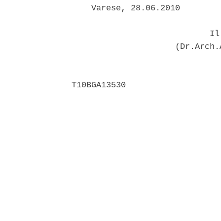
    Varese, 28.06.2010 

                            Il 
                     (Dr.Arch.