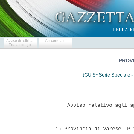
Avviso di rettifica
Atti correlati
Errata corrige
PROVI
a
(GU 5
Serie Speciale - 
        Avviso relativo agli a
  I.1) Provincia di Varese -P.