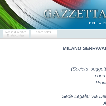
Avviso di rettifica
Atti correlati
Errata corrige
MILANO SERRAVAL
(Societa' soggett
coord
Provi
Sede Legale: Via De
A