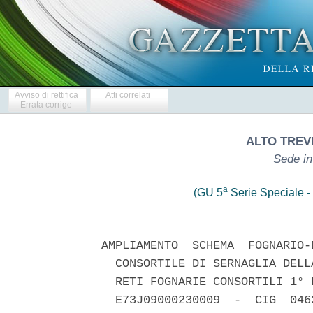
Avviso di rettifica
Atti correlati
Errata corrige
ALTO TREVI
Sede in
a
(GU 5
Serie Speciale - 
AMPLIAMENTO  SCHEMA  FOGNARIO-
  CONSORTILE DI SERNAGLIA DELL
  RETI FOGNARIE CONSORTILI 1° 
  E73J09000230009  -  CIG  046