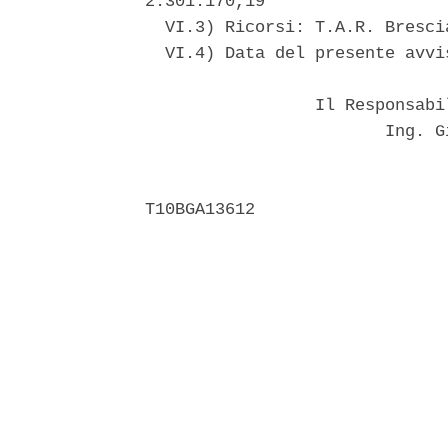
2.301.170,19 

  VI.3) Ricorsi: T.A.R. Bresci
  VI.4) Data del presente avvi
                 Il Responsabi
                        Ing. G