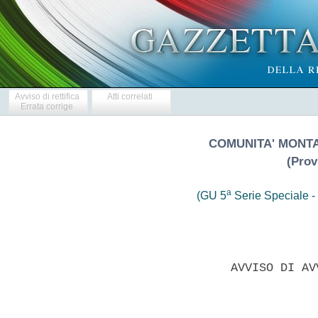
Avviso di rettifica
Atti correlati
Errata corrige
COMUNITA' MONT
(Prov
a
(GU 5
Serie Speciale - 
                  AVVISO DI AV