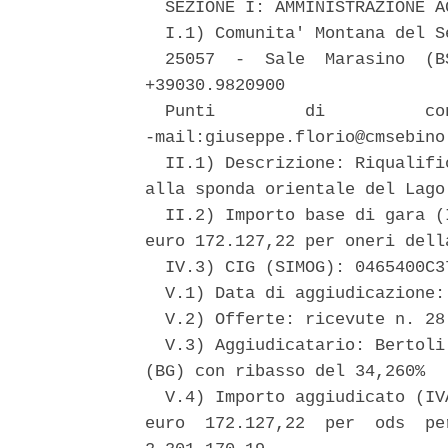
  SEZIONE I: AMMINISTRAZIONE A
  I.1) Comunita' Montana del S
  25057  -  Sale  Marasino  (B
+39030.9820900 

  Punti         di          co
-mail:giuseppe.florio@cmsebino.
  II.1) Descrizione: Riqualifi
alla sponda orientale del Lago
  II.2) Importo base di gara (
euro 172.127,22 per oneri della
  IV.3) CIG (SIMOG): 0465400C37
  V.1) Data di aggiudicazione: 
  V.2) Offerte: ricevute n. 28
  V.3) Aggiudicatario: Bertoli
(BG) con ribasso del 34,260% 

  V.4) Importo aggiudicato (IV
euro  172.127,22  per  ods  pe