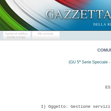
Avviso di rettifica
Atti correlati
Errata corrige
COMUN
a
(GU 5
Serie Speciale - 
                            ESI
  I) Oggetto: Gestione servizi