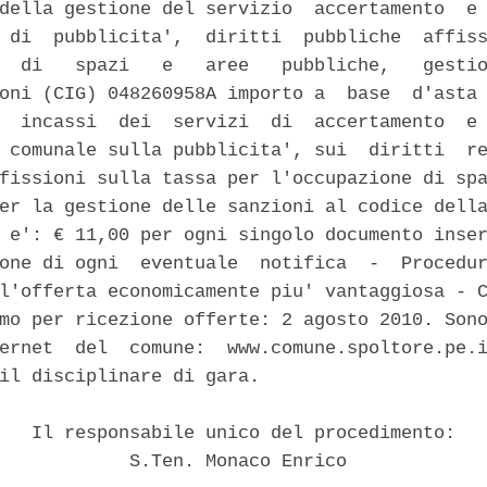
della gestione del servizio  accertamento  e 
 di  pubblicita',  diritti  pubbliche  affiss
  di   spazi   e   aree   pubbliche,   gestio
oni (CIG) 048260958A importo a  base  d'asta 
  incassi  dei  servizi  di  accertamento  e 
 comunale sulla pubblicita', sui  diritti  re
fissioni sulla tassa per l'occupazione di spa
er la gestione delle sanzioni al codice della
 e': € 11,00 per ogni singolo documento inser
one di ogni  eventuale  notifica  -  Procedur
l'offerta economicamente piu' vantaggiosa - C
mo per ricezione offerte: 2 agosto 2010. Sono
ernet  del  comune:  www.comune.spoltore.pe.i
il disciplinare di gara. 

   Il responsabile unico del procedimento: 

            S.Ten. Monaco Enrico 
