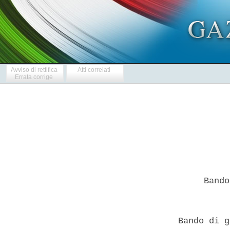
Avviso di rettifica
Atti correlati
Errata corrige
       Bando
  Bando di g