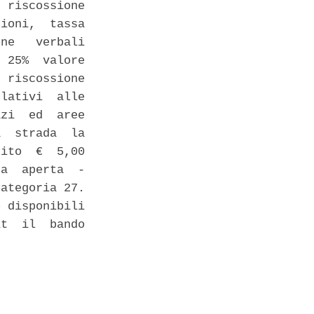
 riscossione

ioni,  tassa

ne   verbali

 25%  valore

 riscossione

lativi  alle

zi  ed  aree

  strada  la

ito  €  5,00

a  aperta  -

ategoria 27.

 disponibili

t  il  bando
