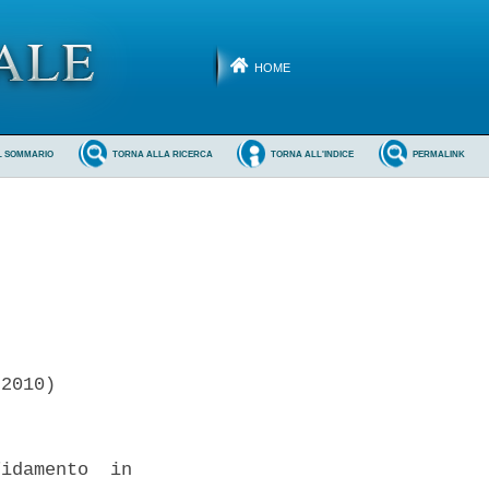
HOME
L SOMMARIO
TORNA ALLA RICERCA
TORNA ALL'INDICE
PERMALINK
2010) 

idamento  in
