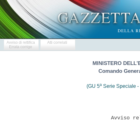
Avviso di rettifica
Atti correlati
Errata corrige
MINISTERO DELL'
Comando General
a
(GU 5
Serie Speciale - 
              Avviso re