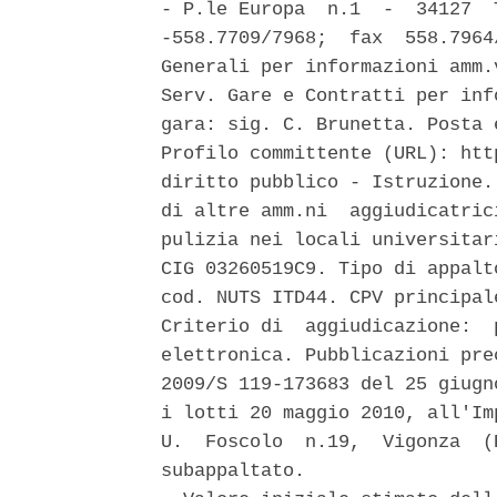
- P.le Europa  n.1  -  34127  
-558.7709/7968;  fax  558.7964
Generali per informazioni amm.
Serv. Gare e Contratti per inf
gara: sig. C. Brunetta. Posta 
Profilo committente (URL): htt
diritto pubblico - Istruzione.
di altre amm.ni  aggiudicatric
pulizia nei locali universitar
CIG 03260519C9. Tipo di appalt
cod. NUTS ITD44. CPV principal
Criterio di  aggiudicazione:  
elettronica. Pubblicazioni pre
2009/S 119-173683 del 25 giugn
i lotti 20 maggio 2010, all'Im
U.  Foscolo  n.19,  Vigonza  (
subappaltato. 
