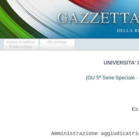
Avviso di rettifica
Atti correlati
Errata corrige
UNIVERSITA' 
a
(GU 5
Serie Speciale - 
                            Esi
  Amministrazione aggiudicatri