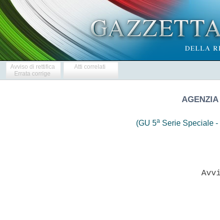
Avviso di rettifica
Atti correlati
Errata corrige
AGENZIA
a
(GU 5
Serie Speciale - 
                  Avvi