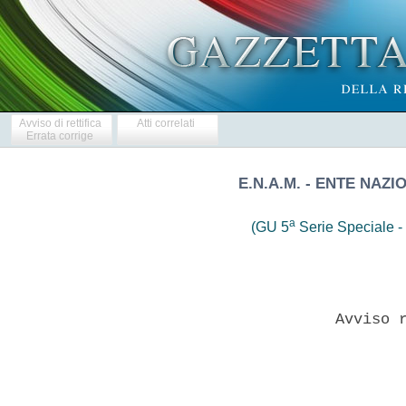
Avviso di rettifica
Atti correlati
Errata corrige
E.N.A.M. - ENTE NAZ
a
(GU 5
Serie Speciale - 
               Avviso r