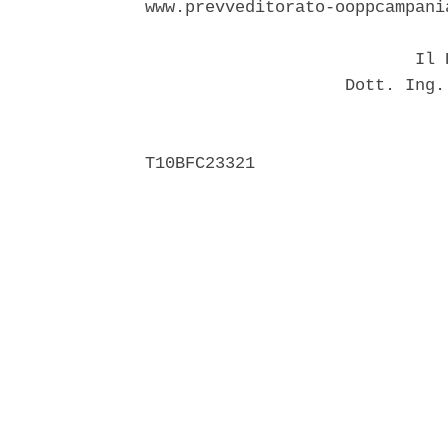
www.prevveditorato-ooppcampani
                           Il P
                    Dott. Ing.