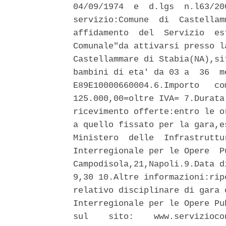
04/09/1974  e  d.lgs  n.l63/20
servizio:Comune  di  Castellam
affidamento  del  Servizio  es
Comunale"da attivarsi presso l
Castellammare di Stabia(NA),si
bambini di eta' da 03 a  36  m
E89E10000660004.6.Importo   co
125.000,00=oltre IVA= 7.Durata
ricevimento offerte:entro le o
a quello fissato per la gara,e
Ministero  delle  Infrastruttu
Interregionale per le Opere  P
Campodisola,21,Napoli.9.Data d
9,30 10.Altre informazioni:rip
relativo disciplinare di gara 
Interregionale per le Opere Pu
sul    sito:    www.servizioco