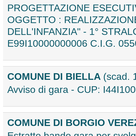
PROGETTAZIONE ESECUTIV
OGGETTO : REALIZZAZION
DELL'INFANZIA" - 1° STRA
E99I10000000006 C.I.G. 05
COMUNE DI BIELLA
(scad. 
Avviso di gara - CUP: I44I
COMUNE DI BORGIO VERE
Estratto bando gara per svolg