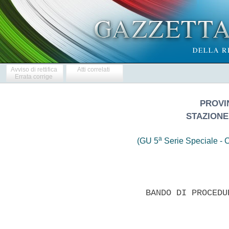
Avviso di rettifica
Atti correlati
Errata corrige
PROVI
STAZIONE
a
(GU 5
Serie Speciale - C
              BANDO DI PROCEDU