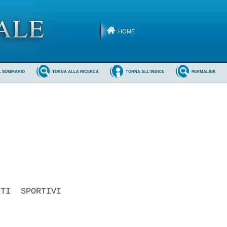
HOME
L SOMMARIO
TORNA ALLA RICERCA
TORNA ALL'INDICE
PERMALINK
TI  SPORTIVI
