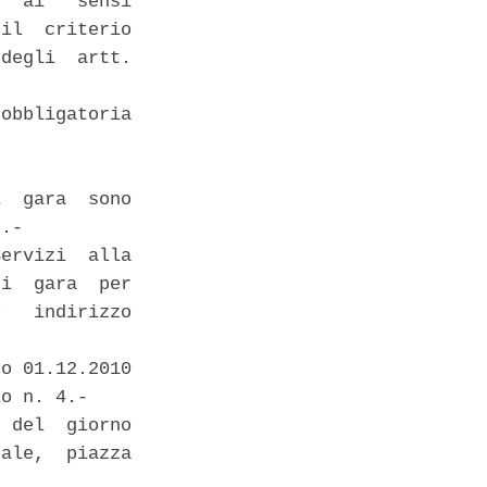
  ai   sensi

il  criterio

degli  artt.

obbligatoria

  gara  sono

.- 

ervizi  alla

i  gara  per

   indirizzo

o 01.12.2010

o n. 4.- 

 del  giorno

ale,  piazza
