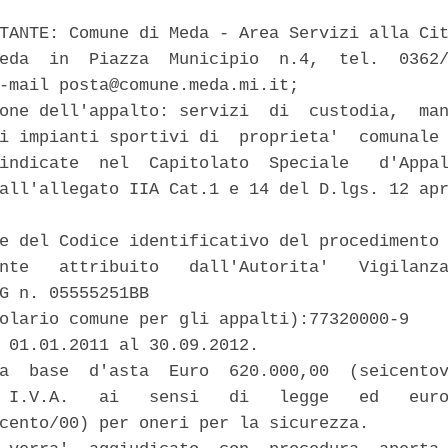
TANTE: Comune di Meda - Area Servizi alla Cit
eda  in  Piazza  Municipio  n.4,  tel.  0362/
-mail posta@comune.meda.mi.it; 

one dell'appalto: servizi  di  custodia,  man
i impianti sportivi di  proprieta'  comunale 
indicate  nel  Capitolato  Speciale   d'Appal
all'allegato IIA Cat.1 e 14 del D.lgs. 12 apr
e del Codice identificativo del procedimento 
nte   attribuito   dall'Autorita'   Vigilanza
G n. 05555251BB 

olario comune per gli appalti):77320000-9 

 01.01.2011 al 30.09.2012. 

a  base  d'asta  Euro  620.000,00  (seicentov
 I.V.A.   ai   sensi   di   legge   ed   euro
cento/00) per oneri per la sicurezza. 
