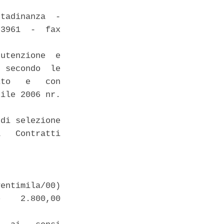
tadinanza  -

3961  -  fax

utenzione  e

 secondo  le

to   e   con

ile 2006 nr.

di selezione

   Contratti

entimila/00)

    2.800,00
