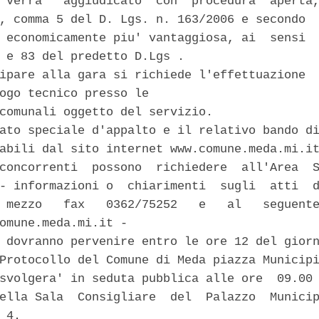
 verra'  aggiudicato  con  procedura  aperta,
, comma 5 del D. Lgs. n. 163/2006 e secondo  
 economicamente piu' vantaggiosa, ai  sensi  
 e 83 del predetto D.Lgs . 

ipare alla gara si richiede l'effettuazione  
ogo tecnico presso le 

comunali oggetto del servizio. 

ato speciale d'appalto e il relativo bando di
abili dal sito internet www.comune.meda.mi.it
concorrenti  possono  richiedere  all'Area  S
- informazioni o  chiarimenti  sugli  atti  d
 mezzo   fax   0362/75252   e   al   seguente
omune.meda.mi.it - 

 dovranno pervenire entro le ore 12 del giorn
Protocollo del Comune di Meda piazza Municipi
svolgera' in seduta pubblica alle ore  09.00 
ella Sala  Consigliare  del  Palazzo  Municip
 4. 
