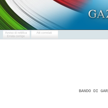
Avviso di rettifica
Atti correlati
Errata corrige
BANDO DI GAR
            