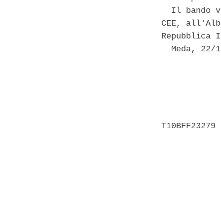
  Il bando v
CEE, all'Alb
Repubblica I
  Meda, 22/1
            
            