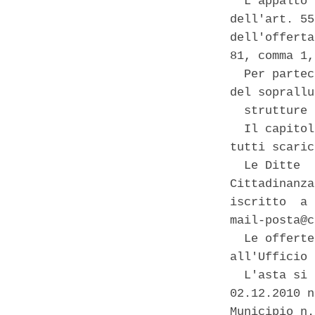
  L'appalto 
dell'art. 55
dell'offerta
81, comma 1,
  Per partec
del soprallu
  strutture 
  Il capitol
tutti scaric
  Le Ditte  
Cittadinanza
iscritto  a 
mail-posta@c
  Le offerte
all'Ufficio 
  L'asta si 
02.12.2010 n
Municipio n.