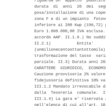
riguarda un  appalto  pubblico
durata  di  anni  20  dei  seg
posa/installazione di una cope
zona F e di un impianto  fotov
inferiore ai 200 Kwp (198,72) 
Euro 1.080.000,00 IVA esclusa.
accordo AAP. II.1.8.) No suddi
II.2.1)           Entita'     
(unmilionecentoottantottomila)
trasformazione del tasso  vari
parziale. II.3) Durata anni 20
CARATTERE  GIURIDICO,  ECONOMI
Cauzione provvisoria 2% valore
fidejussoria definitiva 10% va
III.1.2 Mandato irrevocabile d
dalla  Tesoreria  comunale.  I
III.1.4) La gara e' riservata 
nell'elenco di cui all'art. 10