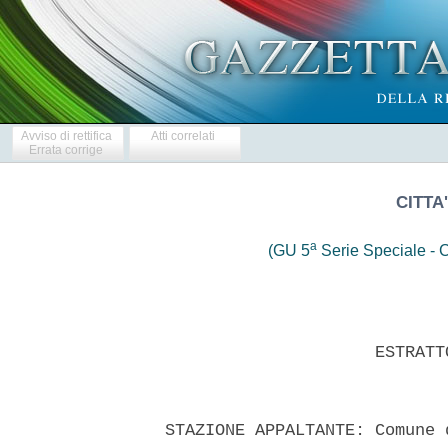
Avviso di rettifica
Atti correlati
Errata corrige
CITTA
a
(GU 5
Serie Speciale - C
                       ESTRATT
  STAZIONE APPALTANTE: Comune 