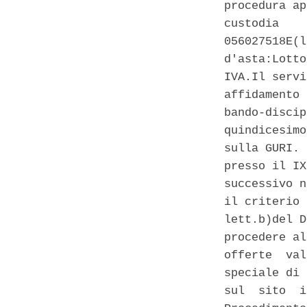
procedura ap
custodia    
056027518E(l
d'asta:Lotto
IVA.Il servi
affidamento 
bando-discip
quindicesimo
sulla GURI. 
presso il IX
successivo n
il criterio 
lett.b)del D
procedere al
offerte  val
speciale di 
sul  sito  i