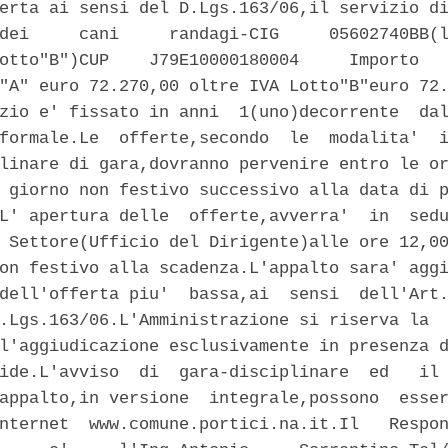
erta ai sensi del D.Lgs.163/06,il servizio di
dei     cani     randagi-CIG     05602740BB(l
otto"B")CUP    J79E10000180004     Importo   
"A" euro 72.270,00 oltre IVA Lotto"B"euro 72.
zio e' fissato in anni  1(uno)decorrente  dal
formale.Le  offerte,secondo  le  modalita'  i
linare di gara,dovranno pervenire entro le or
 giorno non festivo successivo alla data di p
L' apertura delle  offerte,avverra'  in  sedu
 Settore(Ufficio del Dirigente)alle ore 12,00
on festivo alla scadenza.L'appalto sara' aggi
dell'offerta piu'  bassa,ai  sensi  dell'Art.
.Lgs.163/06.L'Amministrazione si riserva la  
l'aggiudicazione esclusivamente in presenza d
ide.L'avviso  di  gara-disciplinare  ed   il 
appalto,in versione  integrale,possono  esser
nternet  www.comune.portici.na.it.Il   Respon