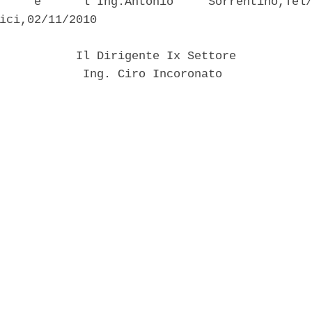
     e'     l'Ing.Antonio     Sorrentino,Tel/
ici,02/11/2010 

           Il Dirigente Ix Settore 

            Ing. Ciro Incoronato 
