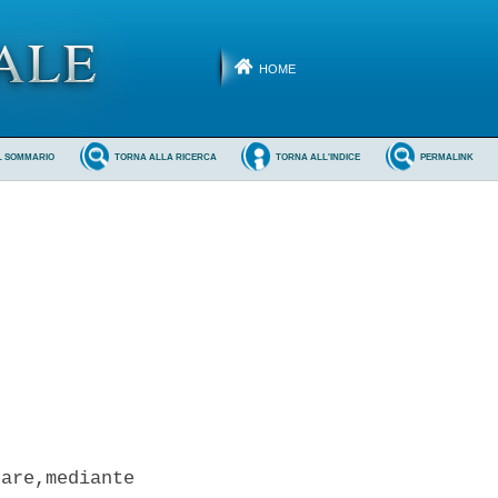
HOME
L SOMMARIO
TORNA ALLA RICERCA
TORNA ALL'INDICE
PERMALINK


are,mediante
