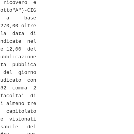
 ricovero  e

otto"A")-CIG

  a     base

270,00 oltre

la  data  di

ndicate  nel

e 12,00  del

ubblicazione

ta  pubblica

 del  giorno

udicato  con

82  comma  2

facolta'  di

i almeno tre

  capitolato

e  visionati

sabile   del
