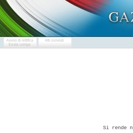
Avviso di rettifica
Atti correlati
Errata corrige
            
  Si rende n