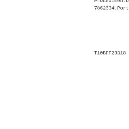
Procedimento
7862334.Port
            
            