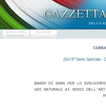
Avviso di rettifica
Atti correlati
Errata corrige
COMUN
a
(GU 5
Serie Speciale - C
BANDO DI GARA PER LO SVOLGIMEN
GAS NATURALE AI SENSI DELL'ART
                             05