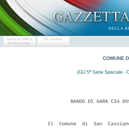
Avviso di rettifica
Atti correlati
Errata corrige
COMUNE DI
a
(GU 5
Serie Speciale - C
          BANDO DI GARA CIG 05
  Il  Comune  di  San  Cassian