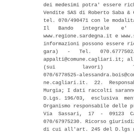
dei medesimi potra' essere ric
Vendite SAS di Roberto Saba & 
tel. 070/490471 con le modalit
Il   Bando   integrale    e'  
www.regione.sardegna.it e www.
informazioni possono essere ri
gara)   -   Tel.   070.6777502
appalti@comune.cagliari.it; al
(sui         lavori)          
070/6778525-alessandra.bois@co
ne.cagliari.it.  22.  Responsa
Murgia; I dati raccolti sarann
D.Lgs. 196/03,  esclusiva  men
Organismo responsabile delle p
Via  Sassari,  17  -  09123  C
070/67975230. Ricorso giurisdi
di cui all'art. 245 del D.lgs 