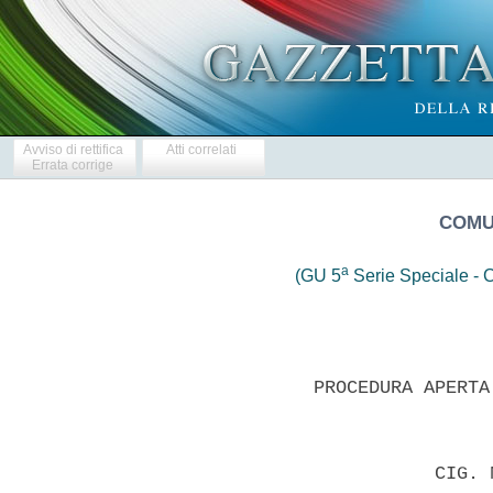
Avviso di rettifica
Atti correlati
Errata corrige
COMU
a
(GU 5
Serie Speciale - C
              PROCEDURA APERTA
                         CIG. 