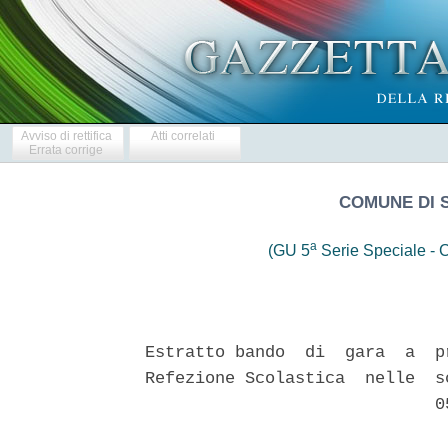
Avviso di rettifica
Atti correlati
Errata corrige
COMUNE DI S
a
(GU 5
Serie Speciale - C
Estratto bando  di  gara  a  p
Refezione Scolastica  nelle  s
                             05