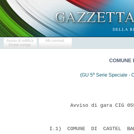
Avviso di rettifica
Atti correlati
Errata corrige
COMUNE 
a
(GU 5
Serie Speciale - C
         Avviso di gara CIG 05
  I.1)  COMUNE  DI  CASTEL  BA