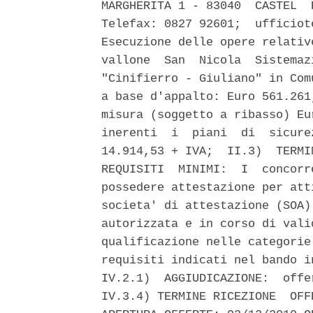
MARGHERITA 1 - 83040  CASTEL  
Telefax: 0827 92601;  ufficiot
Esecuzione delle opere relativ
vallone  San  Nicola  Sistemaz
"Cinifierro - Giuliano" in Com
a base d'appalto: Euro 561.261
misura (soggetto a ribasso) Eu
inerenti  i  piani  di  sicure
14.914,53 + IVA;  II.3)  TERMI
REQUISITI  MINIMI:  I  concorr
possedere attestazione per att
societa' di attestazione (SOA)
autorizzata e in corso di vali
qualificazione nelle categorie
requisiti indicati nel bando i
IV.2.1)  AGGIUDICAZIONE:  offe
IV.3.4) TERMINE RICEZIONE  OFF