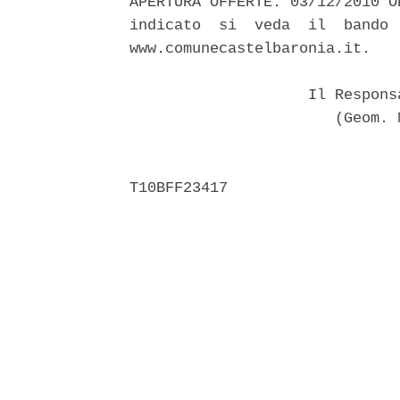
APERTURA OFFERTE: 03/12/2010 O
indicato  si  veda  il  bando 
www.comunecastelbaronia.it. 

                    Il Respons
                       (Geom. 