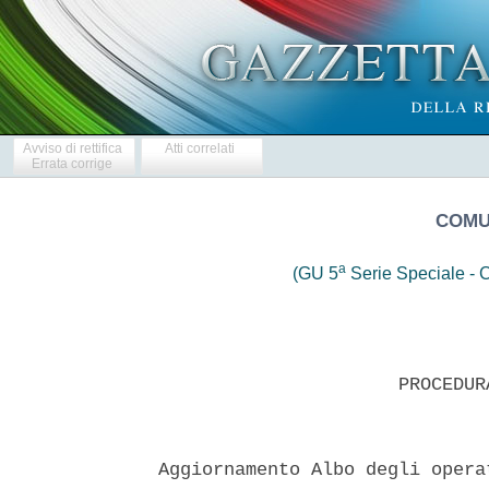
Avviso di rettifica
Atti correlati
Errata corrige
COMU
a
(GU 5
Serie Speciale - C
                      PROCEDUR
Aggiornamento Albo degli opera