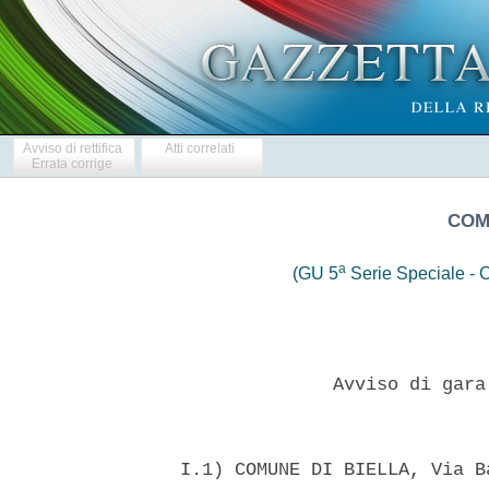
Avviso di rettifica
Atti correlati
Errata corrige
COM
a
(GU 5
Serie Speciale - C
                Avviso di gara
  I.1) COMUNE DI BIELLA, Via B