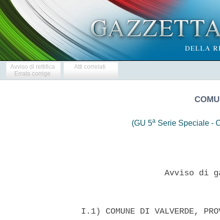
Avviso di rettifica
Atti correlati
Errata corrige
COMUN
a
(GU 5
Serie Speciale - C
                   Avviso di g
  I.1) COMUNE DI VALVERDE, PRO