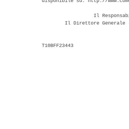
disponibile su: http://www.com
                  Il Responsab
        Il Direttore Generale 